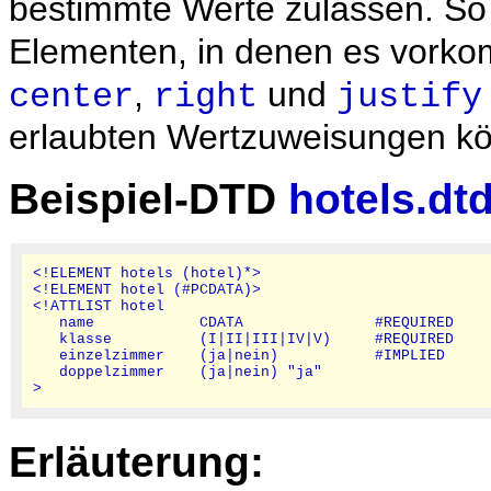
bestimmte Werte zulassen. So 
Elementen, in denen es vork
,
und
center
right
justify
erlaubten Wertzuweisungen kö
Beispiel-DTD
hotels.dt
<!ELEMENT hotels (hotel)*>

<!ELEMENT hotel (#PCDATA)>

<!ATTLIST hotel

   name            CDATA               #REQUIRED

   klasse          (I|II|III|IV|V)     #REQUIRED

   einzelzimmer    (ja|nein)           #IMPLIED

   doppelzimmer    (ja|nein) "ja"

Erläuterung: