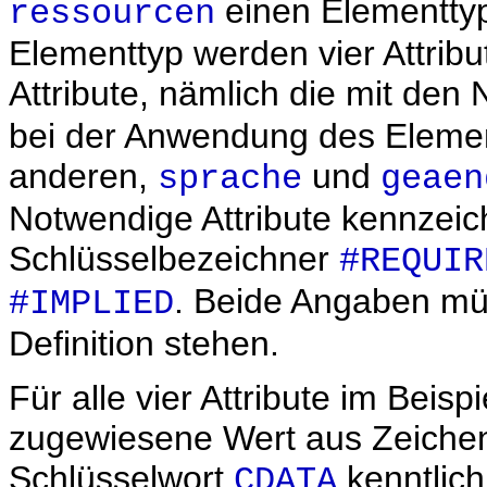
einen Elementt
ressourcen
Elementtyp werden vier Attribut
Attribute, nämlich die mit de
bei der Anwendung des Element
anderen,
und
sprache
geaen
Notwendige Attribute kennzeic
Schlüsselbezeichner
#REQUIR
. Beide Angaben müs
#IMPLIED
Definition stehen.
Für alle vier Attribute im Beisp
zugewiesene Wert aus Zeichen
Schlüsselwort
kenntlic
CDATA