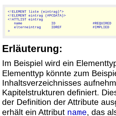
<!ELEMENT liste (eintrag)*>

<!ELEMENT eintrag (#PCDATA)>

<!ATTLIST eintrag

   name              ID                  #REQUIRED

   elterneintrag     IDREF               #IMPLIED

Erläuterung:
Im Beispiel wird ein Elementt
Elementtyp könnte zum Beispie
Inhaltsverzeichnisses aufneh
Kapitelstrukturen definiert. Di
der Definition der Attribute a
erhält ein Attribut
, das a
name