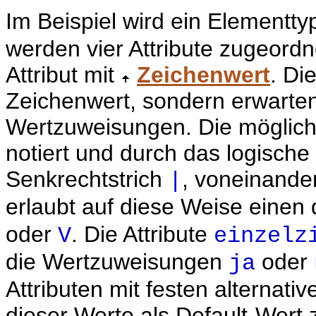
Im Beispiel wird ein Elementt
werden vier Attribute zugeordne
Attribut mit
Zeichenwert
. Di
Zeichenwert, sondern erwarte
Wertzuweisungen. Die möglic
notiert und durch das logische
Senkrechtstrich
, voneinander
|
erlaubt auf diese Weise einen
oder
. Die Attribute
V
einzelz
die Wertzuweisungen
oder
ja
Attributen mit festen alternati
dieser Werte als Default-Wert z