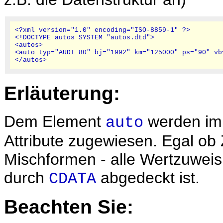
<?xml version="1.0" encoding="ISO-8859-1" ?>

<!DOCTYPE autos SYSTEM "autos.dtd">

<autos>

<auto typ="AUDI 80" bj="1992" km="125000" ps="90" vb=
Erläuterung:
Dem Element
werden im 
auto
Attribute zugewiesen. Egal ob
Mischformen - alle Wertzuweis
durch
abgedeckt ist.
CDATA
Beachten Sie: