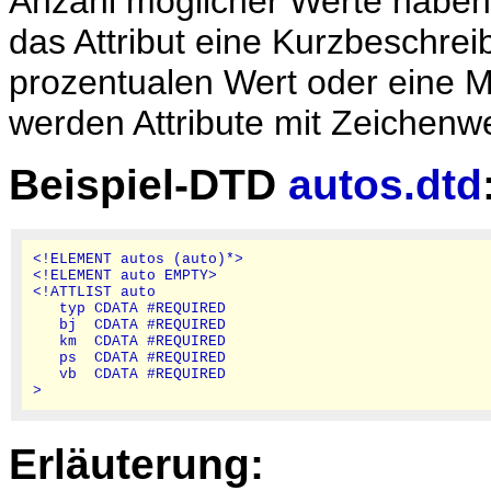
Anzahl möglicher Werte haben.
das Attribut eine Kurzbeschre
prozentualen Wert oder eine M
werden Attribute mit Zeichenw
Beispiel-DTD
autos.dtd
<!ELEMENT autos (auto)*>

<!ELEMENT auto EMPTY>

<!ATTLIST auto

   typ CDATA #REQUIRED

   bj  CDATA #REQUIRED

   km  CDATA #REQUIRED

   ps  CDATA #REQUIRED

   vb  CDATA #REQUIRED

Erläuterung: