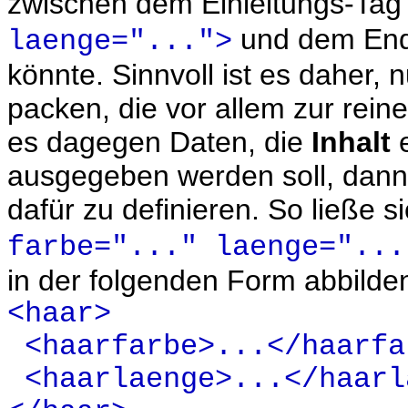
zwischen dem Einleitungs-Ta
und dem En
laenge="...">
könnte. Sinnvoll ist es daher, 
packen, die vor allem zur rein
es dagegen Daten, die
Inhalt
e
ausgegeben werden soll, dann 
dafür zu definieren. So ließe s
farbe="..." laenge="...
in der folgenden Form abbilde
<haar>
<haarfarbe>...</haarfa
<haarlaenge>...</haarl