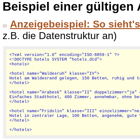
Beispiel einer gültige
Anzeigebeispiel: So sieht'
z.B. die Datenstruktur an)
<?xml version="1.0" encoding="ISO-8859-1" ?>

<!DOCTYPE hotels SYSTEM "hotels.dtd">

<hotels>

<hotel name="Waldesruh" klasse="IV">

Hotel am Waldesrand gelegen, 150 Betten, ruhig und te
</hotel>

<hotel name="Arabesk" klasse="II" doppelzimmer="ja" 
Einfaches Stadthotel, 400 Zimmer, annehmbar, ohne bes
</hotel>

<hotel name="Fridolin" klasse="III" einzelzimmer="nei
Hotel in zentraler Lage, 100 Betten, angenehm, gute 
</hotel>
