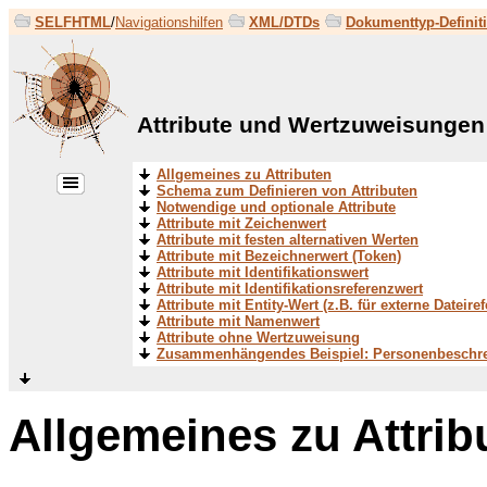
SELFHTML
/
Navigationshilfen
XML/DTDs
Dokumenttyp-Definit
Attribute und Wertzuweisungen
Allgemeines zu Attributen
Schema zum Definieren von Attributen
Notwendige und optionale Attribute
Attribute mit Zeichenwert
Attribute mit festen alternativen Werten
Attribute mit Bezeichnerwert (Token)
Attribute mit Identifikationswert
Attribute mit Identifikationsreferenzwert
Attribute mit Entity-Wert (z.B. für externe Dateire
Attribute mit Namenwert
Attribute ohne Wertzuweisung
Zusammenhängendes Beispiel: Personenbeschr
Allgemeines zu Attrib