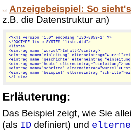
Anzeigebeispiel: So sieht'
z.B. die Datenstruktur an)
<?xml version="1.0" encoding="ISO-8859-1" ?>

<!DOCTYPE liste SYSTEM "liste.dtd">

<liste>

<eintrag name="wurzel">Inhalt</eintrag>

<eintrag name="einleitung" elterneintrag="wurzel">ei
<eintrag name="geschichte" elterneintrag="einleitung
<eintrag name="heute" elterneintrag="einleitung">heu
<eintrag name="schritte" elterneintrag="wurzel">Erst
<eintrag name="beispiel" elterneintrag="schritte">ei
Erläuterung:
Das Beispiel zeigt, wie Sie alle
(als
definiert) und
ID
elterne